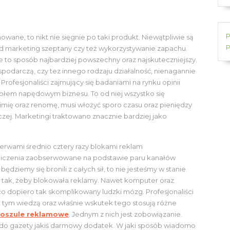
P
owane, to nikt nie sięgnie po taki produkt. Niewątpliwie są
P
ad marketing szeptany czy też wykorzystywanie zapachu.
ie to sposób najbardziej powszechny oraz najskuteczniejszy.
spodarczą, czy tez innego rodzaju działalność, nienagannie
 Profesjonaliści zajmujący się badaniami na rynku opinii
 kołem napędowym biznesu. To od niej wszystko się
imię oraz renomę, musi włożyć sporo czasu oraz pieniędzy
zej. Marketingi traktowano znacznie bardziej jako
przerwami średnio cztery razy blokami reklam
obliczenia zaobserwowane na podstawie paru kanałów
będziemy się bronili z całych sił, to nie jesteśmy w stanie
tak, żeby blokowała reklamy. Nawet komputer oraz
o dopiero tak skomplikowany ludzki mózg. Profesjonaliści
tym wiedzą oraz właśnie wskutek tego stosują różne
oszule reklamowe
. Jednym z nich jest zobowiązanie.
y do gazety jakiś darmowy dodatek. W jaki sposób wiadomo