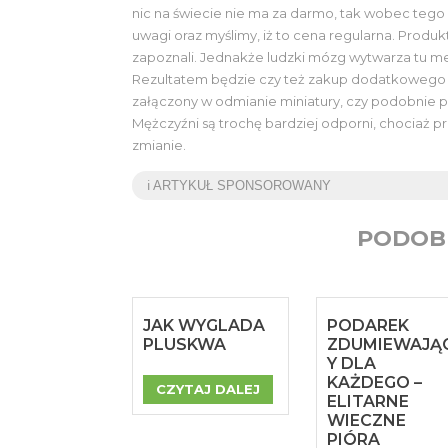
nic na świecie nie ma za darmo, tak wobec tego
uwagi oraz myślimy, iż to cena regularna. Produk
zapoznali. Jednakże ludzki mózg wytwarza tu me
Rezultatem będzie czy też zakup dodatkowego nu
załączony w odmianie miniatury, czy podobnie pr
Mężczyźni są trochę bardziej odporni, chociaż pro
zmianie.
ℹ️ ARTYKUŁ SPONSOROWANY
PODOB
JAK WYGLADA
PODAREK
PLUSKWA
ZDUMIEWAJĄ
Y DLA
KAŻDEGO –
CZYTAJ DALEJ
ELITARNE
WIECZNE
PIÓRA