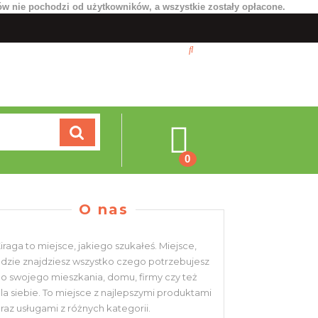
ów nie pochodzi od użytkowników, a wszystkie zostały opłacone.
Koszyk
0
O nas
iraga to miejsce, jakiego szukałeś. Miejsce,
dzie znajdziesz wszystko czego potrzebujesz
o swojego mieszkania, domu, firmy czy też
la siebie. To miejsce z najlepszymi produktami
raz usługami z różnych kategorii.