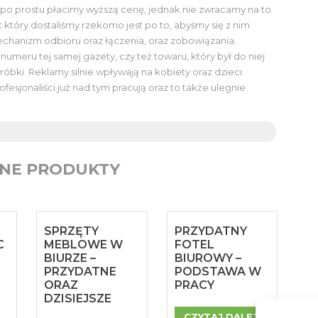
 po prostu płacimy wyższą cenę, jednak nie zwracamy na to
t który dostaliśmy rzekomo jest po to, abyśmy się z nim
chanizm odbioru oraz łączenia, oraz zobowiązania.
meru tej samej gazety, czy też towaru, który był do niej
óbki. Reklamy silnie wpływają na kobiety oraz dzieci.
fesjonaliści już nad tym pracują oraz to także ulegnie
NE PRODUKTY
SPRZĘTY
PRZYDATNY
C
MEBLOWE W
FOTEL
BIURZE –
BIUROWY –
PRZYDATNE
PODSTAWA W
ORAZ
PRACY
DZISIEJSZE
CZYTAJ DALEJ