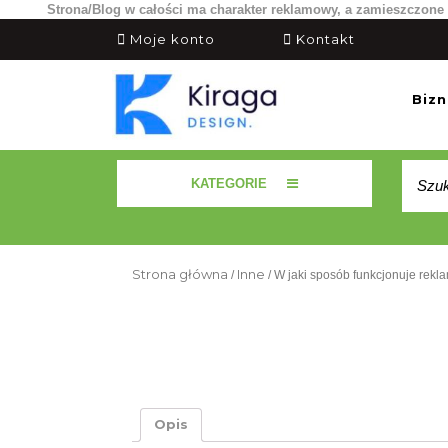
Strona/Blog w całości ma charakter reklamowy, a zamieszczone 
Skip
My
Help
Moje konto
Kontakt
to
Account
content
Bizn
Szukaj
KATEGORIE
Strona główna
Inne
/
/ W jaki sposób funkcjonuje rekla
Opis