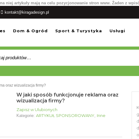
na niej artykuły mają na celu pozycjonowanie stron www. Żaden z wpis
kontakt@kiragadesign.pl
es
Dom & Ogród
Sport & Turystyka
Usługi
:
ma oraz wizualizacja firmy?
W jaki sposób funkcjonuje reklama oraz
wizualizacja firmy?
K
Zapisz w Ulubionych
g
ARTYKUŁ SPONSOROWANY
Inne
Kategorie:
,
d
d
o