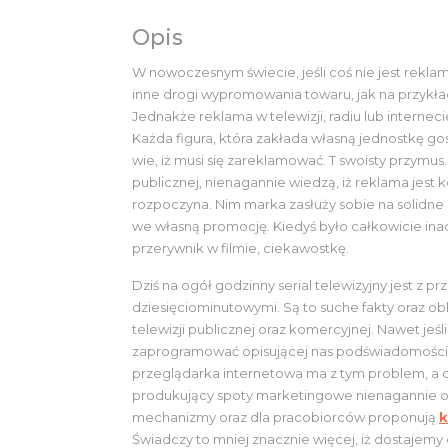
Opis
W nowoczesnym świecie, jeśli coś nie jest reklam
inne drogi wypromowania towaru, jak na przykł
Jednakże reklama w telewizji, radiu lub internec
Każda figura, która zakłada własną jednostkę go
wie, iż musi się zareklamować. T swoisty przymus.
publicznej, nienagannie wiedzą, iż reklama jest
rozpoczyna. Nim marka zasłuży sobie na solidne 
we własną promocję. Kiedyś było całkowicie inac
przerywnik w filmie, ciekawostkę.
Dziś na ogół godzinny serial telewizyjny jest z 
dziesięciominutowymi. Są to suche fakty oraz 
telewizji publicznej oraz komercyjnej. Nawet jeśli 
zaprogramować opisującej nas podświadomości 
przeglądarka internetowa ma z tym problem, a c
produkujący spoty marketingowe nienagannie o 
mechanizmy oraz dla pracobiorców proponują
k
Świadczy to mniej znacznie więcej, iż dostajem