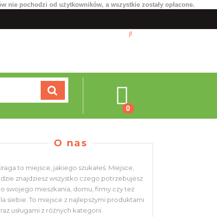
ów nie pochodzi od użytkowników, a wszystkie zostały opłacone.
Koszyk
0
O nas
iraga to miejsce, jakiego szukałeś. Miejsce,
dzie znajdziesz wszystko czego potrzebujesz
o swojego mieszkania, domu, firmy czy też
la siebie. To miejsce z najlepszymi produktami
raz usługami z różnych kategorii.