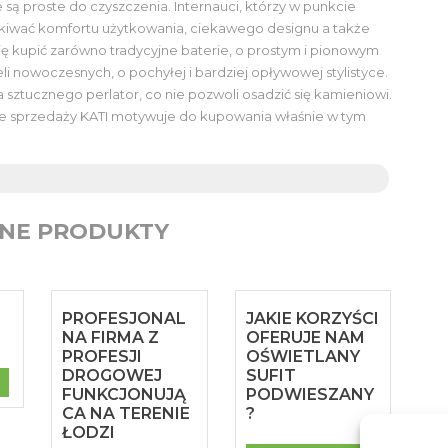
ą proste do czyszczenia. Internauci, którzy w punkcie
kiwać komfortu użytkowania, ciekawego designu a także
ję kupić zarówno tradycyjne baterie, o prostym i pionowym
i nowoczesnych, o pochyłej i bardziej opływowej stylistyce.
a sztucznego perlator, co nie pozwoli osadzić się kamieniowi.
 sprzedaży KATI motywuje do kupowania właśnie w tym
NE PRODUKTY
PROFESJONAL
JAKIE KORZYŚCI
NA FIRMA Z
OFERUJE NAM
PROFESJI
OŚWIETLANY
DROGOWEJ
SUFIT
FUNKCJONUJĄ
PODWIESZANY
CA NA TERENIE
?
ŁODZI