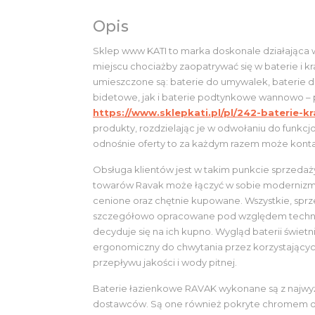
Opis
Sklep www KATI to marka doskonale działająca w
miejscu chociażby zaopatrywać się w baterie i 
umieszczone są: baterie do umywalek, baterie do
bidetowe, jak i baterie podtynkowe wannowo – 
https://www.sklepkati.pl/pl/242-baterie-
produkty, rozdzielając je w odwołaniu do funkcjo
odnośnie oferty to za każdym razem może konta
Obsługa klientów jest w takim punkcie sprzeda
towarów Ravak może łączyć w sobie modernizm ja
cenione oraz chętnie kupowane. Wszystkie, spr
szczegółowo opracowane pod względem technic
decyduje się na ich kupno. Wygląd baterii świet
ergonomiczny do chwytania przez korzystających
przepływu jakości i wody pitnej.
Baterie łazienkowe RAVAK wykonane są z najwy
dostawców. Są one również pokryte chromem o o