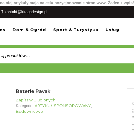
na niej artykuły mają na celu pozycjonowanie stron www. Żaden z wpis
kontakt@kiragadesign.pl
es
Dom & Ogród
Sport & Turystyka
Usługi
:
Baterie Ravak
Zapisz w Ulubionych
K
ARTYKUŁ SPONSOROWANY
Kategorie:
,
g
Budownictwo
d
d
o