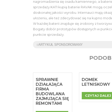
nagromadzenia się osadu kamiennego, a baterie s
sprzedaży KATI kupią baterie RAVAK mogą ocze
doskonałej jakości wyrobu. Internauci mają okaz
ułożeniu, ale też zdecydować się na kupno model
W każdej baterii znajduje się zrobiony z tworzyw
Bogaty dobór prototypów dostępnych w punkcie
punkcie sprzedaży.
ℹ️ ARTYKUŁ SPONSOROWANY
PODOB
SPRAWNIE
DOMEK
DZIAŁAJĄCA
LETNISKOWY
FIRMA
BUDOWLANA
CZYTAJ DALEJ
ZAJMUJĄCA SIĘ
REMONTAMI