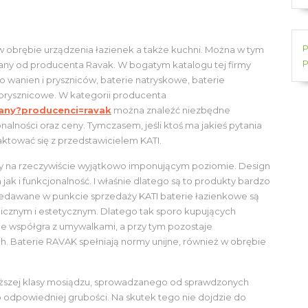
P
 obrębie urządzenia łazienek a także kuchni. Można w tym
P
krany od producenta Ravak. W bogatym katalogu tej firmy
 wanien i pryszniców, baterie natryskowe, baterie
prysznicowe. W kategorii producenta
krany?producenci=ravak
można znaleźć niezbędne
nalności oraz ceny. Tymczasem, jeśli ktoś ma jakieś pytania
ktować się z przedstawicielem KATI.
ży na rzeczywiście wyjątkowo imponującym poziomie. Design
k i funkcjonalność. I właśnie dlatego są to produkty bardzo
zedawane w punkcie sprzedaży KATI baterie łazienkowe są
znym i estetycznym. Dlatego tak sporo kupujących
nie współgra z umywalkami, a przy tym pozostaje
. Baterie RAVAK spełniają normy unijne, również w obrębie
ższej klasy mosiądzu, sprowadzanego od sprawdzonych
dpowiedniej grubości. Na skutek tego nie dojdzie do